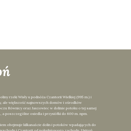
oń
y rzeki Wisły u podnóża Czantorii Wielkiej (995 m.) i
ły, ale większość najnowszych domów i ośrodków
czu Równicy oraz Jaszowiec w dolinie potoku o tej samej
 a poszczególne osiedla i przysiółki do 600 m. npm.
iem obejmuje kilkanaście dolin i potoków wpadających do
d wschodu i Czantorii od południowego zachodu. Ustroń