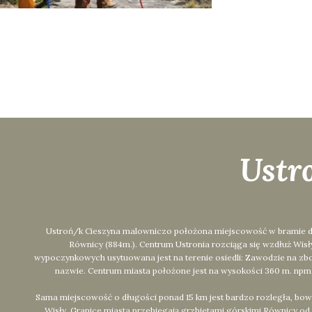
Ustr
Ustroń/k Cieszyna malowniczo położona miejscowość w bramie dolin
Równicy (884m.). Centrum Ustronia rozciąga się wzdłuż Wis
wypoczynkowych usytuowana jest na terenie osiedli: Zawodzie na zbo
nazwie. Centrum miasta położone jest na wysokości 360 m. npm.,
Sama miejscowość o długości ponad 15 km jest bardzo rozległa, bow
Wisły. Granice miasta przebiegają grzbietami górskimi Równicy o