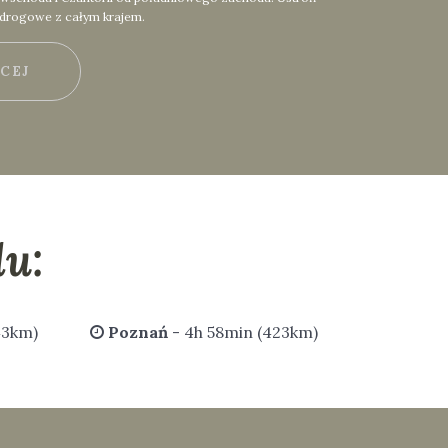
 drogowe z całym krajem.
ĘCEJ
u:
43km)
Poznań
- 4h 58min (423km)