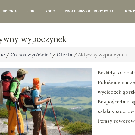
HISTORIA
LINKI
RODO
PROCEDURY OCHRONY DZIECI
KONT
ywny wypoczynek
me
/
Co nas wyróżnia?
/
Oferta
/
Aktywny wypoczynek
Beskidy to ideal
Położenie nasz
wycieczek górsk
Bezpośrednie są
szlaki spacero
i trasy rowerow