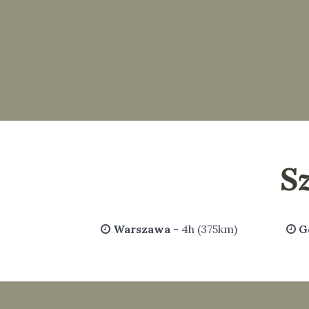
S
Warszawa
- 4h (375km)
G