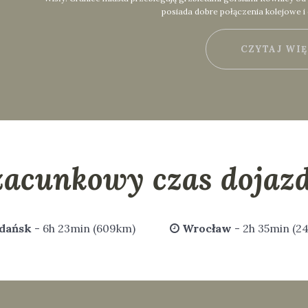
posiada dobre połączenia kolejowe i
CZYTAJ WI
zacunkowy czas dojazd
dańsk
- 6h 23min (609km)
Wrocław
- 2h 35min (2