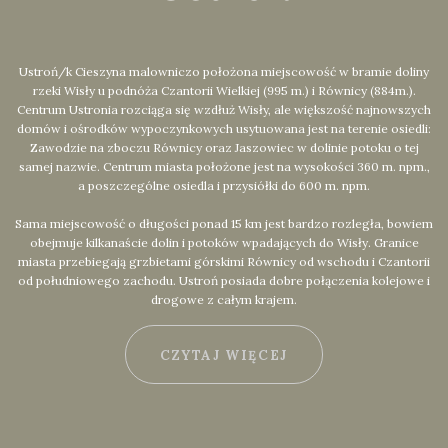
Ustroń/k Cieszyna malowniczo położona miejscowość w bramie doliny
rzeki Wisły u podnóża Czantorii Wielkiej (995 m.) i Równicy (884m.).
Centrum Ustronia rozciąga się wzdłuż Wisły, ale większość najnowszych
domów i ośrodków wypoczynkowych usytuowana jest na terenie osiedli:
Zawodzie na zboczu Równicy oraz Jaszowiec w dolinie potoku o tej
samej nazwie. Centrum miasta położone jest na wysokości 360 m. npm.,
a poszczególne osiedla i przysiółki do 600 m. npm.
Sama miejscowość o długości ponad 15 km jest bardzo rozległa, bowiem
obejmuje kilkanaście dolin i potoków wpadających do Wisły. Granice
miasta przebiegają grzbietami górskimi Równicy od wschodu i Czantorii
od południowego zachodu. Ustroń posiada dobre połączenia kolejowe i
drogowe z całym krajem.
CZYTAJ WIĘCEJ