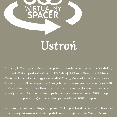
Ustroń
Ustroń/k Cieszyna malowniczo położona miejscowość w bramie doliny
rzeki Wisły u podnóża Czantorii Wielkiej (995 m.) i Równicy (884m.).
Centrum Ustronia rozciąga się wzdłuż Wisły, ale większość najnowszych
domów i ośrodków wypoczynkowych usytuowana jest na terenie osiedli:
Zawodzie na zboczu Równicy oraz Jaszowiec w dolinie potoku o tej
samej nazwie. Centrum miasta położone jest na wysokości 360 m. npm.,
a poszczególne osiedla i przysiółki do 600 m. npm.
Sama miejscowość o długości ponad 15 km jest bardzo rozległa, bowiem
obejmuje kilkanaście dolin i potoków wpadających do Wisły. Granice