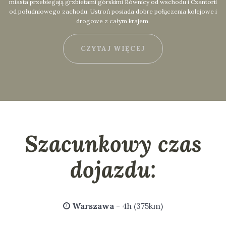
miasta przebiegają grzbietami górskimi Równicy od wschodu i Czantorii
od południowego zachodu. Ustroń posiada dobre połączenia kolejowe i
drogowe z całym krajem.
CZYTAJ WIĘCEJ
Szacunkowy czas
dojazdu:
Warszawa
- 4h (375km)