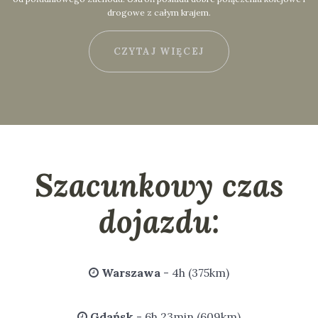
drogowe z całym krajem.
CZYTAJ WIĘCEJ
Szacunkowy czas
dojazdu:
Warszawa
- 4h (375km)
Gdańsk
- 6h 23min (609km)