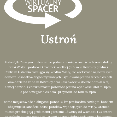
Ustroń
Ustroń/k Cieszyna malowniczo położona miejscowość w bramie doliny
rzeki Wisły u podnóża Czantorii Wielkiej (995 m.) i Równicy (884m.).
Centrum Ustronia rozciąga się wzdłuż Wisły, ale większość najnowszych
domów i ośrodków wypoczynkowych usytuowana jest na terenie osiedli:
Zawodzie na zboczu Równicy oraz Jaszowiec w dolinie potoku o tej
samej nazwie. Centrum miasta położone jest na wysokości 360 m. npm.,
a poszczególne osiedla i przysiółki do 600 m. npm.
Sama miejscowość o długości ponad 15 km jest bardzo rozległa, bowiem
obejmuje kilkanaście dolin i potoków wpadających do Wisły. Granice
miasta przebiegają grzbietami górskimi Równicy od wschodu i Czantorii
od południowego zachodu. Ustroń posiada dobre połączenia kolejowe i