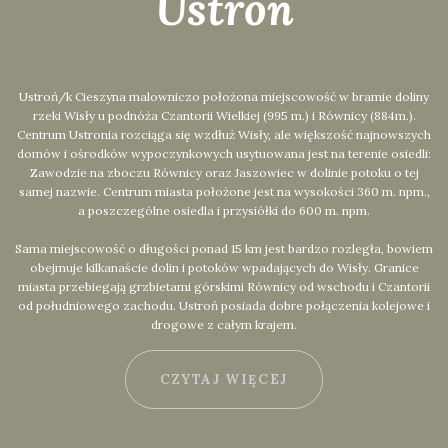
Ustroń
Ustroń/k Cieszyna malowniczo położona miejscowość w bramie doliny
rzeki Wisły u podnóża Czantorii Wielkiej (995 m.) i Równicy (884m.).
Centrum Ustronia rozciąga się wzdłuż Wisły, ale większość najnowszych
domów i ośrodków wypoczynkowych usytuowana jest na terenie osiedli:
Zawodzie na zboczu Równicy oraz Jaszowiec w dolinie potoku o tej
samej nazwie. Centrum miasta położone jest na wysokości 360 m. npm.,
a poszczególne osiedla i przysiółki do 600 m. npm.
Sama miejscowość o długości ponad 15 km jest bardzo rozległa, bowiem
obejmuje kilkanaście dolin i potoków wpadających do Wisły. Granice
miasta przebiegają grzbietami górskimi Równicy od wschodu i Czantorii
od południowego zachodu. Ustroń posiada dobre połączenia kolejowe i
drogowe z całym krajem.
CZYTAJ WIĘCEJ