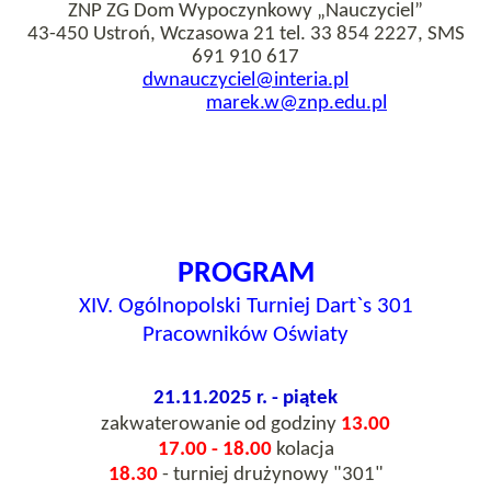
ZNP ZG Dom Wypoczynkowy „Nauczyciel”
43-450 Ustroń, Wczasowa 21 tel. 33 854 2227, SMS
691 910 617
dwnauczyciel@interia.pl
marek.w@znp.edu.pl
PROGRAM
XIV. Ogólnopolski Turniej Dart`s 301
Pracowników Oświaty
21.11.2025 r. - piątek
zakwaterowanie od godziny
13.00
17.00 - 18.00
kolacja
18.30
- turniej drużynowy "301"