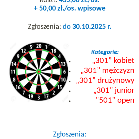
Koszt:
435,00 zł./os.
+ 50,00 zł./os. wpisowe
Zgłoszenia:
do
30.10.2025 r.
Kategorie:
„301” kobiet
„301” mężczyzn
„301” drużynowy
„301” junior
"501" open
Zgłoszenia: