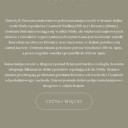
Ustroń/k Cieszyna malowniczo położona miejscowość w bramie doliny
rzeki Wisły u podnóża Czantorii Wielkiej (995 m.) i Równicy (884m.).
Centrum Ustronia rozciąga się wzdłuż Wisły, ale większość najnowszych
domów i ośrodków wypoczynkowych usytuowana jest na terenie osiedli:
Zawodzie na zboczu Równicy oraz Jaszowiec w dolinie potoku o tej
samej nazwie. Centrum miasta położone jest na wysokości 360 m. npm.,
a poszczególne osiedla i przysiółki do 600 m. npm.
Sama miejscowość o długości ponad 15 km jest bardzo rozległa, bowiem
obejmuje kilkanaście dolin i potoków wpadających do Wisły. Granice
miasta przebiegają grzbietami górskimi Równicy od wschodu i Czantorii
od południowego zachodu. Ustroń posiada dobre połączenia kolejowe i
drogowe z całym krajem.
CZYTAJ WIĘCEJ