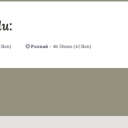
u:
43km)
Poznań
- 4h 58min (423km)