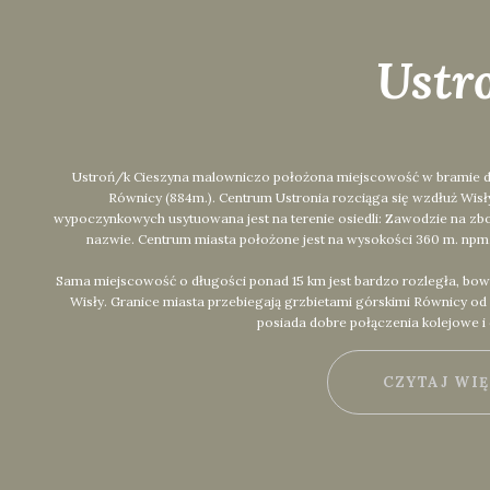
Ustr
Ustroń/k Cieszyna malowniczo położona miejscowość w bramie dolin
Równicy (884m.). Centrum Ustronia rozciąga się wzdłuż Wis
wypoczynkowych usytuowana jest na terenie osiedli: Zawodzie na zbo
nazwie. Centrum miasta położone jest na wysokości 360 m. npm.,
Sama miejscowość o długości ponad 15 km jest bardzo rozległa, bow
Wisły. Granice miasta przebiegają grzbietami górskimi Równicy o
posiada dobre połączenia kolejowe i
CZYTAJ WI