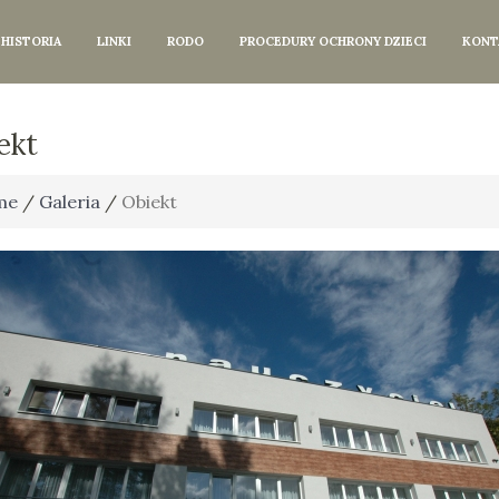
HISTORIA
LINKI
RODO
PROCEDURY OCHRONY DZIECI
KONT
ekt
me
/
Galeria
/
Obiekt