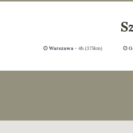
S
Warszawa
- 4h (375km)
G