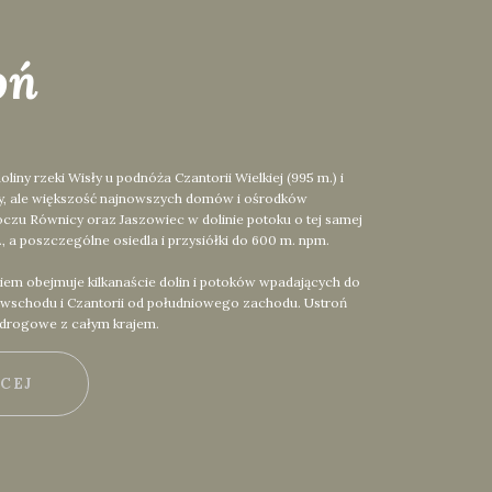
oń
y rzeki Wisły u podnóża Czantorii Wielkiej (995 m.) i
ły, ale większość najnowszych domów i ośrodków
czu Równicy oraz Jaszowiec w dolinie potoku o tej samej
 a poszczególne osiedla i przysiółki do 600 m. npm.
iem obejmuje kilkanaście dolin i potoków wpadających do
d wschodu i Czantorii od południowego zachodu. Ustroń
 drogowe z całym krajem.
ĘCEJ